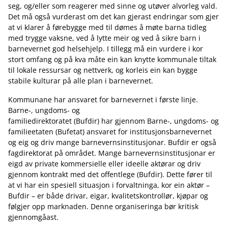
seg, og/eller som reagerer med sinne og utøver alvorleg vald.
Det må også vurderast om det kan gjerast endringar som gjer
at vi klarer å førebygge med til dømes å møte barna tidleg
med trygge vaksne, ved å lytte meir og ved å sikre barn i
barnevernet god helsehjelp. I tillegg må ein vurdere i kor
stort omfang og på kva måte ein kan knytte kommunale tiltak
til lokale ressursar og nettverk, og korleis ein kan bygge
stabile kulturar på alle plan i barnevernet.
Kommunane har ansvaret for barnevernet i første linje.
Barne-, ungdoms- og
familiedirektoratet (Bufdir) har gjennom Barne-, ungdoms- og
familieetaten (Bufetat) ansvaret for institusjonsbarnevernet
og eig og driv mange barnevernsinstitusjonar. Bufdir er også
fagdirektorat på området. Mange barnevernsinstitusjonar er
eigd av private kommersielle eller ideelle aktørar og driv
gjennom kontrakt med det offentlege (Bufdir). Dette fører til
at vi har ein spesiell situasjon i forvaltninga, kor ein aktør –
Bufdir – er både drivar, eigar, kvalitetskontrollør, kjøpar og
følgjer opp marknaden. Denne organiseringa bør kritisk
gjennomgåast.