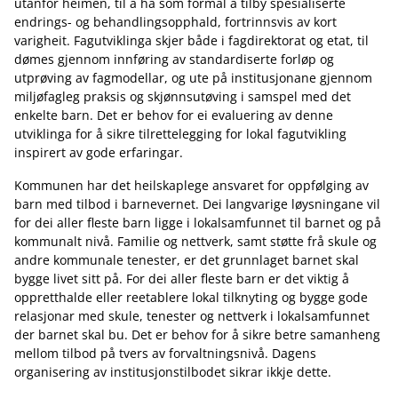
utanfor heimen, til å ha som formål å tilby spesialiserte
endrings- og behandlingsopphald, fortrinnsvis av kort
varigheit. Fagutviklinga skjer både i fagdirektorat og etat, til
dømes gjennom innføring av standardiserte forløp og
utprøving av fagmodellar, og ute på institusjonane gjennom
miljøfagleg praksis og skjønnsutøving i samspel med det
enkelte barn. Det er behov for ei evaluering av denne
utviklinga for å sikre tilrettelegging for lokal fagutvikling
inspirert av gode erfaringar.
Kommunen har det heilskaplege ansvaret for oppfølging av
barn med tilbod i barnevernet. Dei langvarige løysningane vil
for dei aller fleste barn ligge i lokalsamfunnet til barnet og på
kommunalt nivå. Familie og nettverk, samt støtte frå skule og
andre kommunale tenester, er det grunnlaget barnet skal
bygge livet sitt på. For dei aller fleste barn er det viktig å
oppretthalde eller reetablere lokal tilknyting og bygge gode
relasjonar med skule, tenester og nettverk i lokalsamfunnet
der barnet skal bu. Det er behov for å sikre betre samanheng
mellom tilbod på tvers av forvaltningsnivå. Dagens
organisering av institusjonstilbodet sikrar ikkje dette.