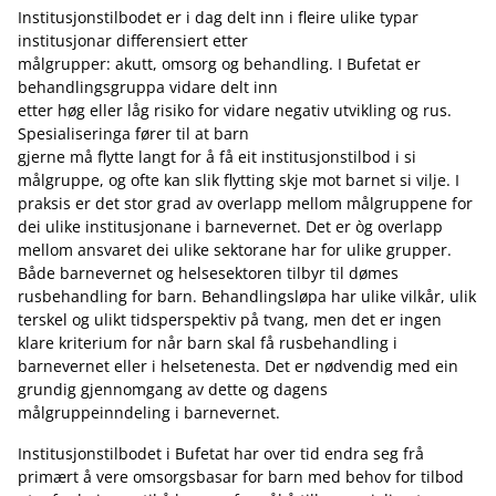
Institusjonstilbodet er i dag delt inn i fleire ulike typar
institusjonar differensiert etter
målgrupper: akutt, omsorg og behandling. I Bufetat er
behandlingsgruppa vidare delt inn
etter høg eller låg risiko for vidare negativ utvikling og rus.
Spesialiseringa fører til at barn
gjerne må flytte langt for å få eit institusjonstilbod i si
målgruppe, og ofte kan slik flytting skje mot barnet si vilje. I
praksis er det stor grad av overlapp mellom målgruppene for
dei ulike institusjonane i barnevernet. Det er òg overlapp
mellom ansvaret dei ulike sektorane har for ulike grupper.
Både barnevernet og helsesektoren tilbyr til dømes
rusbehandling for barn. Behandlingsløpa har ulike vilkår, ulik
terskel og ulikt tidsperspektiv på tvang, men det er ingen
klare kriterium for når barn skal få rusbehandling i
barnevernet eller i helsetenesta. Det er nødvendig med ein
grundig gjennomgang av dette og dagens
målgruppeinndeling i barnevernet.
Institusjonstilbodet i Bufetat har over tid endra seg frå
primært å vere omsorgsbasar for barn med behov for tilbod