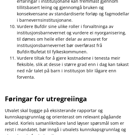
erfaringar i institusjonane kan fremmast gjennom
tillitsbasert leiing og gjennomgå bruken og
konsekvensane av standardiserte forløp og fagmodellar
i barnevernsinstitusjonane.
Vurdere Bufdir sine ulike roller i forvaltninga av
institusjonsbarnevernet og vurdere ei nyorganisering,
til dømes om heile eller delar av ansvaret for
institusjonsbarnevernet bør overførast frå
Bufdir/Bufetat til fylkeskommunen.
Vurdere tiltak for å gjere kostnadene i tenesta meir
fleksible, slik at desse i større grad enn i dag kan takast
ned når talet på barn i institusjon blir lågare enn
forventa.
Føringar for utregreiinga
Utvalet skal byggje på eksisterande rapportar og
kunnskapsgrunnlag og orienterast om relevant pågåande
arbeid. Korleis samanliknbare land løyser spørsmål som er
reist i mandatet, bør inngå i utvalets kunnskapsgrunnlag og