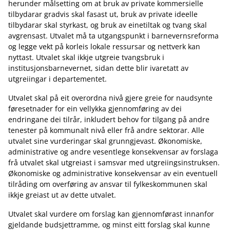
herunder målsetting om at bruk av private kommersielle
tilbydarar gradvis skal fasast ut, bruk av private ideelle
tilbydarar skal styrkast, og bruk av einetiltak og tvang skal
avgrensast. Utvalet må ta utgangspunkt i barnevernsreforma
og legge vekt på korleis lokale ressursar og nettverk kan
nyttast. Utvalet skal ikkje utgreie tvangsbruk i
institusjonsbarnevernet, sidan dette blir ivaretatt av
utgreiingar i departementet.
Utvalet skal på eit overordna nivå gjere greie for naudsynte
føresetnader for ein vellykka gjennomføring av dei
endringane dei tilrår, inkludert behov for tilgang på andre
tenester på kommunalt nivå eller frå andre sektorar. Alle
utvalet sine vurderingar skal grunngjevast. Økonomiske,
administrative og andre vesentlege konsekvensar av forslaga
frå utvalet skal utgreiast i samsvar med utgreiingsinstruksen.
Økonomiske og administrative konsekvensar av ein eventuell
tilråding om overføring av ansvar til fylkeskommunen skal
ikkje greiast ut av dette utvalet.
Utvalet skal vurdere om forslag kan gjennomførast innanfor
gjeldande budsjettramme, og minst eitt forslag skal kunne