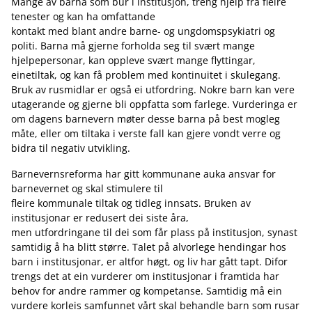
Mange av barna som bur i institusjon, treng hjelp frå fleire
tenester og kan ha omfattande
kontakt med blant andre barne- og ungdomspsykiatri og
politi. Barna må gjerne forholda seg til svært mange
hjelpepersonar, kan oppleve svært mange flyttingar,
einetiltak, og kan få problem med kontinuitet i skulegang.
Bruk av rusmidlar er også ei utfordring. Nokre barn kan vere
utagerande og gjerne bli oppfatta som farlege. Vurderinga er
om dagens barnevern møter desse barna på best mogleg
måte, eller om tiltaka i verste fall kan gjere vondt verre og
bidra til negativ utvikling.
Barnevernsreforma har gitt kommunane auka ansvar for
barnevernet og skal stimulere til
fleire kommunale tiltak og tidleg innsats. Bruken av
institusjonar er redusert dei siste åra,
men utfordringane til dei som får plass på institusjon, synast
samtidig å ha blitt større. Talet på alvorlege hendingar hos
barn i institusjonar, er altfor høgt, og liv har gått tapt. Difor
trengs det at ein vurderer om institusjonar i framtida har
behov for andre rammer og kompetanse. Samtidig må ein
vurdere korleis samfunnet vårt skal behandle barn som rusar