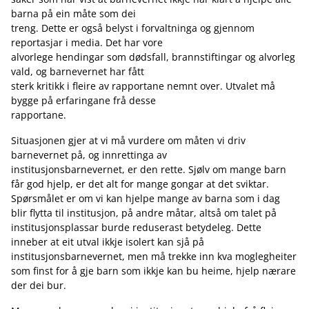
barna på ein måte som dei
treng. Dette er også belyst i forvaltninga og gjennom
reportasjar i media. Det har vore
alvorlege hendingar som dødsfall, brannstiftingar og alvorleg
vald, og barnevernet har fått
sterk kritikk i fleire av rapportane nemnt over. Utvalet må
bygge på erfaringane frå desse
rapportane.
Situasjonen gjer at vi må vurdere om måten vi driv
barnevernet på, og innrettinga av
institusjonsbarnevernet, er den rette. Sjølv om mange barn
får god hjelp, er det alt for mange gongar at det sviktar.
Spørsmålet er om vi kan hjelpe mange av barna som i dag
blir flytta til institusjon, på andre måtar, altså om talet på
institusjonsplassar burde reduserast betydeleg. Dette
inneber at eit utval ikkje isolert kan sjå på
institusjonsbarnevernet, men må trekke inn kva moglegheiter
som finst for å gje barn som ikkje kan bu heime, hjelp nærare
der dei bur.