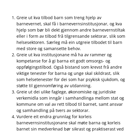
Greie ut kva tilbod barn som treng hjelp av
barnevernet, skal få i barnevernsinstitusjonar, og kva
hjelp som bør bli dekt gjennom andre barnevernstiltak
eller i form av tilbod frå tilgrensande sektorar, slik som
helsesektoren. Særleg må ein utgreie tilbodet til barn
med store og samansette behov.
Greie ut kva institusjonane må ha av rammer og
kompetanse for å gi barna eit godt omsorgs- og
oppfølgingstilbod. Også bistand som krevst frå andre
viktige tenester for barna og unge skal skildrast, slik
som helsetenester for dei som har psykisk sjukdom, og
støtte til gjennomføring av utdanning.
Greie ut dei ulike faglege, økonomiske og juridiske
verkemidla som inngår i samhandlinga mellom stat og
kommune om val av rett tilbod til barnet, samt ansvar
og samhandling på tvers av sektorar.
Vurdere eit endra grunnlag for korleis
barnevernsinstitusjonane skal møte barna og korleis
barnet sin medverknad bør sikrast og praktiserast ved