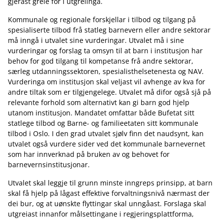
gjerast greie for i utgreiinga.
Kommunale og regionale forskjellar i tilbod og tilgang på
spesialiserte tilbod frå statleg barnevern eller andre sektorar
må inngå i utvalet sine vurderingar. Utvalet må i sine
vurderingar og forslag ta omsyn til at barn i institusjon har
behov for god tilgang til kompetanse frå andre sektorar,
særleg utdanningssektoren, spesialisthelsetenesta og NAV.
Vurderinga om institusjon skal veljast vil avhenge av kva for
andre tiltak som er tilgjengelege. Utvalet må difor også sjå på
relevante forhold som alternativt kan gi barn god hjelp
utanom institusjon. Mandatet omfattar både Bufetat sitt
statlege tilbod og Barne- og familieetaten sitt kommunale
tilbod i Oslo. I den grad utvalet sjølv finn det naudsynt, kan
utvalet også vurdere sider ved det kommunale barnevernet
som har innverknad på bruken av og behovet for
barnevernsinstitusjonar.
Utvalet skal leggje til grunn minste inngreps prinsipp, at barn
skal få hjelp på lågast effektive forvaltningsnivå nærmast der
dei bur, og at uønskte flyttingar skal unngåast. Forslaga skal
utgreiast innanfor målsettingane i regjeringsplattforma,