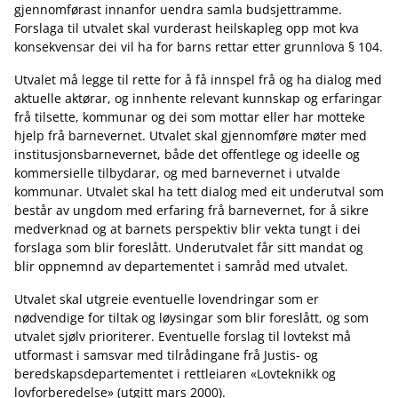
gjennomførast innanfor uendra samla budsjettramme.
Forslaga til utvalet skal vurderast heilskapleg opp mot kva
konsekvensar dei vil ha for barns rettar etter grunnlova § 104.
Utvalet må legge til rette for å få innspel frå og ha dialog med
aktuelle aktørar, og innhente relevant kunnskap og erfaringar
frå tilsette, kommunar og dei som mottar eller har motteke
hjelp frå barnevernet. Utvalet skal gjennomføre møter med
institusjonsbarnevernet, både det offentlege og ideelle og
kommersielle tilbydarar, og med barnevernet i utvalde
kommunar. Utvalet skal ha tett dialog med eit underutval som
består av ungdom med erfaring frå barnevernet, for å sikre
medverknad og at barnets perspektiv blir vekta tungt i dei
forslaga som blir foreslått. Underutvalet får sitt mandat og
blir oppnemnd av departementet i samråd med utvalet.
Utvalet skal utgreie eventuelle lovendringar som er
nødvendige for tiltak og løysingar som blir foreslått, og som
utvalet sjølv prioriterer. Eventuelle forslag til lovtekst må
utformast i samsvar med tilrådingane frå Justis- og
beredskapsdepartementet i rettleiaren «Lovteknikk og
lovforberedelse» (utgitt mars 2000).