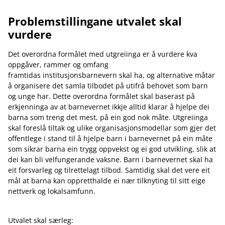
Problemstillingane utvalet skal
vurdere
Det overordna formålet med utgreiinga er å vurdere kva
oppgåver, rammer og omfang
framtidas institusjonsbarnevern skal ha, og alternative måtar
å organisere det samla tilbodet på utifrå behovet som barn
og unge har. Dette overordna formålet skal baserast på
erkjenninga av at barnevernet ikkje alltid klarar å hjelpe dei
barna som treng det mest, på ein god nok måte. Utgreiinga
skal foreslå tiltak og ulike organisasjonsmodellar som gjer det
offentlege i stand til å hjelpe barn i barnevernet på ein måte
som sikrar barna ein trygg oppvekst og ei god utvikling, slik at
dei kan bli velfungerande vaksne. Barn i barnevernet skal ha
eit forsvarleg og tilrettelagt tilbod. Samtidig skal det vere eit
mål at barna kan oppretthalde ei nær tilknyting til sitt eige
nettverk og lokalsamfunn.
Utvalet skal særleg: