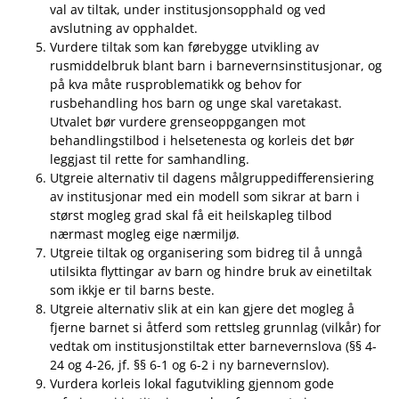
val av tiltak, under institusjonsopphald og ved
avslutning av opphaldet.
Vurdere tiltak som kan førebygge utvikling av
rusmiddelbruk blant barn i barnevernsinstitusjonar, og
på kva måte rusproblematikk og behov for
rusbehandling hos barn og unge skal varetakast.
Utvalet bør vurdere grenseoppgangen mot
behandlingstilbod i helsetenesta og korleis det bør
leggjast til rette for samhandling.
Utgreie alternativ til dagens målgruppedifferensiering
av institusjonar med ein modell som sikrar at barn i
størst mogleg grad skal få eit heilskapleg tilbod
nærmast mogleg eige nærmiljø.
Utgreie tiltak og organisering som bidreg til å unngå
utilsikta flyttingar av barn og hindre bruk av einetiltak
som ikkje er til barns beste.
Utgreie alternativ slik at ein kan gjere det mogleg å
fjerne barnet si åtferd som rettsleg grunnlag (vilkår) for
vedtak om institusjonstiltak etter barnevernslova (§§ 4-
24 og 4-26, jf. §§ 6-1 og 6-2 i ny barnevernslov).
Vurdera korleis lokal fagutvikling gjennom gode