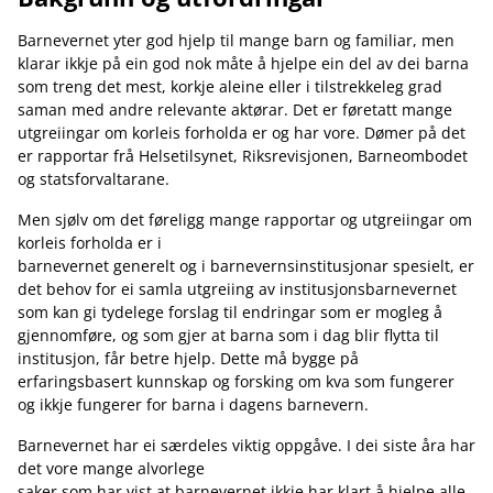
Barnevernet yter god hjelp til mange barn og familiar, men
klarar ikkje på ein god nok måte å hjelpe ein del av dei barna
som treng det mest, korkje aleine eller i tilstrekkeleg grad
saman med andre relevante aktørar. Det er føretatt mange
utgreiingar om korleis forholda er og har vore. Dømer på det
er rapportar frå Helsetilsynet, Riksrevisjonen, Barneombodet
og statsforvaltarane.
Men sjølv om det føreligg mange rapportar og utgreiingar om
korleis forholda er i
barnevernet generelt og i barnevernsinstitusjonar spesielt, er
det behov for ei samla utgreiing av institusjonsbarnevernet
som kan gi tydelege forslag til endringar som er mogleg å
gjennomføre, og som gjer at barna som i dag blir flytta til
institusjon, får betre hjelp. Dette må bygge på
erfaringsbasert kunnskap og forsking om kva som fungerer
og ikkje fungerer for barna i dagens barnevern.
Barnevernet har ei særdeles viktig oppgåve. I dei siste åra har
det vore mange alvorlege
saker som har vist at barnevernet ikkje har klart å hjelpe alle