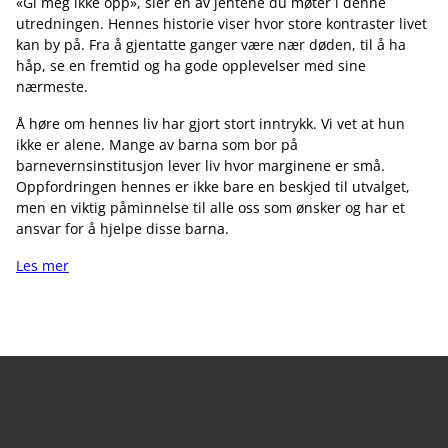
«Gi meg ikke opp», sier en av jentene du møter i denne
utredningen. Hennes historie viser hvor store kontraster livet
kan by på. Fra å gjentatte ganger være nær døden, til å ha
håp, se en fremtid og ha gode opplevelser med sine
nærmeste.
Å høre om hennes liv har gjort stort inntrykk. Vi vet at hun
ikke er alene. Mange av barna som bor på
barnevernsinstitusjon lever liv hvor marginene er små.
Oppfordringen hennes er ikke bare en beskjed til utvalget,
men en viktig påminnelse til alle oss som ønsker og har et
ansvar for å hjelpe disse barna.
Les mer