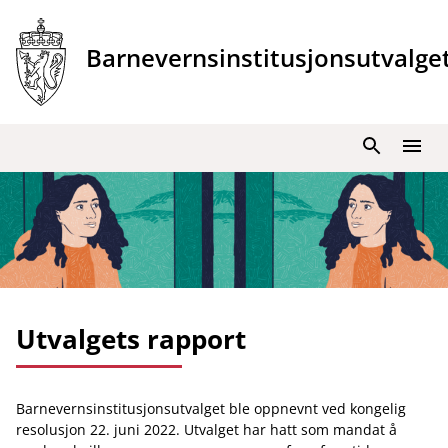
Hopp
til
Barnevernsinstitusjonsutvalge
innhold
Søk
Meny
Utvalgets rapport
Barnevernsinstitusjonsutvalget ble oppnevnt ved kongelig
resolusjon 22. juni 2022. Utvalget har hatt som mandat å