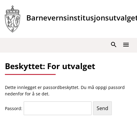
Hopp
til
Barnevernsinstitusjonsutvalge
innhold
Søk
Meny
Beskyttet: For utvalget
Dette innlegget er passordbeskyttet. Du må oppgi passord
nedenfor for å se det.
Passord: